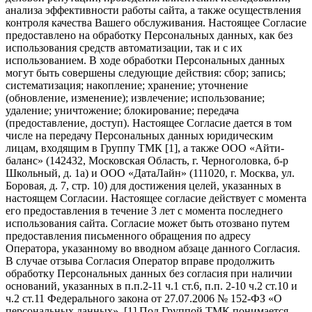
анализа эффективности работы сайта, а также осуществления
контроля качества Вашего обслуживания. Настоящее Согласие
предоставлено на обработку Персональных данных, как без
использования средств автоматизации, так и с их
использованием. В ходе обработки Персональных данных
могут быть совершены следующие действия: сбор; запись;
систематизация; накопление; хранение; уточнение
(обновление, изменение); извлечение; использование;
удаление; уничтожение; блокирование; передача
(предоставление, доступ). Настоящее Согласие дается в том
числе на передачу Персональных данных юридическим
лицам, входящим в Группу ТМК [1], а также ООО «Айти-
баланс» (142432, Московская Область, г. Черноголовка, б-р
Школьный, д. 1а) и ООО «ДатаЛайн» (111020, г. Москва, ул.
Боровая, д. 7, стр. 10) для достижения целей, указанных в
настоящем Согласии. Настоящее согласие действует с момента
его предоставления в течение 3 лет с момента последнего
использования сайта. Согласие может быть отозвано путем
предоставления письменного обращения по адресу
Оператора, указанному во вводном абзаце данного Согласия.
В случае отзыва Согласия Оператор вправе продолжить
обработку Персональных данных без согласия при наличии
оснований, указанных в п.п.2-11 ч.1 ст.6, п.п. 2-10 ч.2 ст.10 и
ч.2 ст.11 Федерального закона от 27.07.2006 № 152-ФЗ «О
персональных данных». [1] Под Группой ТМК понимается