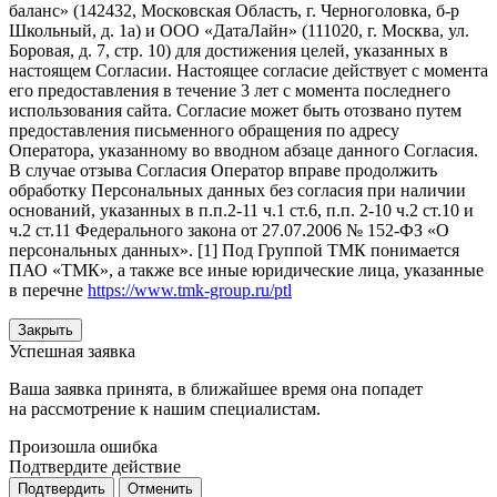
баланс» (142432, Московская Область, г. Черноголовка, б-р
Школьный, д. 1а) и ООО «ДатаЛайн» (111020, г. Москва, ул.
Боровая, д. 7, стр. 10) для достижения целей, указанных в
настоящем Согласии. Настоящее согласие действует с момента
его предоставления в течение 3 лет с момента последнего
использования сайта. Согласие может быть отозвано путем
предоставления письменного обращения по адресу
Оператора, указанному во вводном абзаце данного Согласия.
В случае отзыва Согласия Оператор вправе продолжить
обработку Персональных данных без согласия при наличии
оснований, указанных в п.п.2-11 ч.1 ст.6, п.п. 2-10 ч.2 ст.10 и
ч.2 ст.11 Федерального закона от 27.07.2006 № 152-ФЗ «О
персональных данных». [1] Под Группой ТМК понимается
ПАО «ТМК», а также все иные юридические лица, указанные
в перечне
https://www.tmk-group.ru/ptl
Закрыть
Успешная заявка
Ваша заявка принята, в ближайшее время она попадет
на рассмотрение к нашим специалистам.
Произошла ошибка
Подтвердите действие
Подтвердить
Отменить