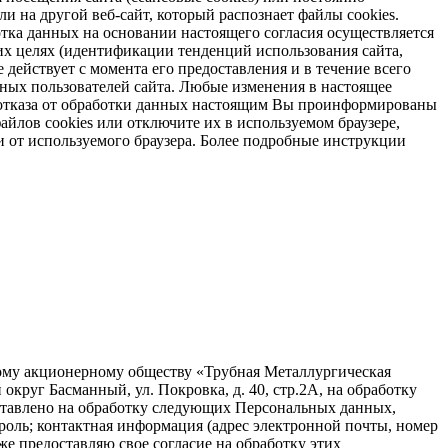
и на другой веб-сайт, который распознает файлы cookies.
отка данных на основании настоящего согласия осуществляется
х целях (идентификации тенденций использования сайта,
 действует с момента его предоставления и в течение всего
ных пользователей сайта. Любые изменения в настоящее
ае отказа от обработки данных настоящим Вы проинформированы
айлов cookies или отключите их в используемом браузере,
и от используемого браузера. Более подробные инструкции
ному акционерному обществу «Трубная Металлургическая
круг Басманный, ул. Покровка, д. 40, стр.2А, на обработку
ставлено на обработку следующих Персональных данных,
ароль; контактная информация (адрес электронной почты, номер
е предоставляю свое согласие на обработку этих