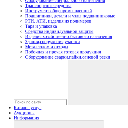
Оборудование специального назначения
Транспортные средства
Инструмент общепромышленный
Подшипники, детали и узлы подшипниковые
РТИ, АТИ, изделия из полимеров
Тара и упаковка
Средства индивидуальной защиты
Изделия хозяйственно-бытового назначения
Здания,сооружения,участки
Металлолом и отходы
Побочная и прочая готовая продукция
Оборудование сварки,пайки,огневой резки
Каталог услуг
Аукционы
Информация