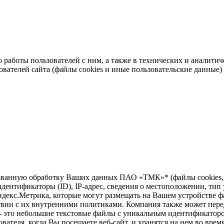
во работы пользователей с ним, а также в технических и аналит
ователей сайта (файлы cookies и иные пользовательские данные)
зированную обработку Ваших данных ПАО «ТМК»* (файлы cookie
дентификаторы (ID), IP-адрес, сведения о местоположении, тип у
ндекс.Метрика, которые могут размещать на Вашем устройстве ф
твии с их внутренними политиками. Компания также может перед
 - это небольшие текстовые файлы с уникальным идентификаторо
вателя, когда Вы посещаете веб-сайт, и хранятся на нем во врем