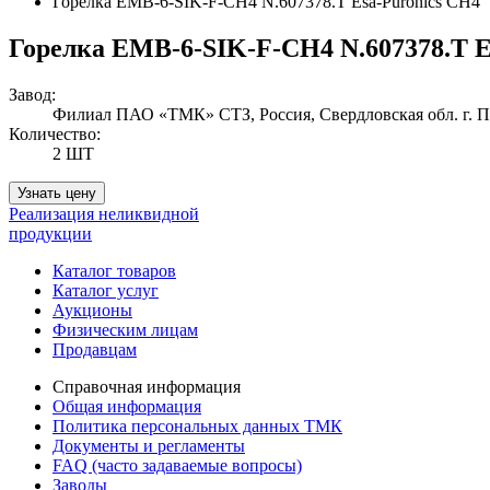
Горелка EMB-6-SIK-F-CH4 N.607378.T Esa-Puronics CH4
Горелка EMB-6-SIK-F-CH4 N.607378.T E
Завод:
Филиал ПАО «ТМК» СТЗ, Россия, Свердловская обл. г. 
Количество:
2 ШТ
Узнать цену
Реализация неликвидной
продукции
Каталог товаров
Каталог услуг
Аукционы
Физическим лицам
Продавцам
Справочная информация
Общая информация
Политика персональных данных ТМК
Документы и регламенты
FAQ (часто задаваемые вопросы)
Заводы