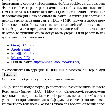
(постоянные cookies). Постоянные файлы cookies затем возвра
Файлы cookies играют роль памяти для веб-сайта, позволяя ве
ПАО «ТМК» в технических целях (для обеспечения возможност
персонализации Вашего опыта на сайте), а также для постоянн
периода использования сайта. ПАО «ТМК» может в любое время
Согласие на обработку данных пользователей сайта вступают 
о необходимости прекратить использование сайта или отключить
некоторые функции сайта могут быть утеряны или работать неи
доступны по ссылкам ниже:
Google Chrome
Apple Safari
Mozilla Firefox
Microsoft Edge
Или на сайте
http://www.allaboutcookies.org
* - Российская Федерация, 101000, РФ, г. Москва, вн. тер. г. м
Закрыть
Согласие на обработку персональных данных
Лицо, заполняющее форму регистрации, размещенную на насто
Компания» (далее «ПАО «ТМК» или «Оператор»), расположенному 
персональных данных (далее - «Персональные данные») в соо
указанных при заполнении веб-формы на сайте: фамилия, имя, о
контактного телефона), кодовая фраза для восстановления пар