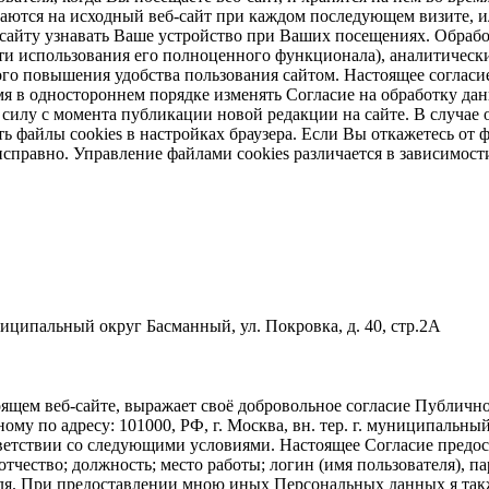
щаются на исходный веб-сайт при каждом последующем визите, ил
б-сайту узнавать Ваше устройство при Ваших посещениях. Обраб
и использования его полноценного функционала), аналитически
ого повышения удобства пользования сайтом. Настоящее согласие
 в одностороннем порядке изменять Согласие на обработку дан
в силу с момента публикации новой редакции на сайте. В случ
 файлы cookies в настройках браузера. Если Вы откажетесь от ф
справно. Управление файлами cookies различается в зависимост
униципальный округ Басманный, ул. Покровка, д. 40, стр.2А
ящем веб-сайте, выражает своё добровольное согласие Публич
по адресу: 101000, РФ, г. Москва, вн. тер. г. муниципальный о
тветствии со следующими условиями. Настоящее Согласие предо
тчество; должность; место работы; логин (имя пользователя), п
оля. При предоставлении мною иных Персональных данных я такж