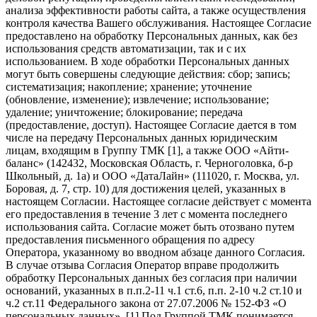
анализа эффективности работы сайта, а также осуществления
контроля качества Вашего обслуживания. Настоящее Согласие
предоставлено на обработку Персональных данных, как без
использования средств автоматизации, так и с их
использованием. В ходе обработки Персональных данных
могут быть совершены следующие действия: сбор; запись;
систематизация; накопление; хранение; уточнение
(обновление, изменение); извлечение; использование;
удаление; уничтожение; блокирование; передача
(предоставление, доступ). Настоящее Согласие дается в том
числе на передачу Персональных данных юридическим
лицам, входящим в Группу ТМК [1], а также ООО «Айти-
баланс» (142432, Московская Область, г. Черноголовка, б-р
Школьный, д. 1а) и ООО «ДатаЛайн» (111020, г. Москва, ул.
Боровая, д. 7, стр. 10) для достижения целей, указанных в
настоящем Согласии. Настоящее согласие действует с момента
его предоставления в течение 3 лет с момента последнего
использования сайта. Согласие может быть отозвано путем
предоставления письменного обращения по адресу
Оператора, указанному во вводном абзаце данного Согласия.
В случае отзыва Согласия Оператор вправе продолжить
обработку Персональных данных без согласия при наличии
оснований, указанных в п.п.2-11 ч.1 ст.6, п.п. 2-10 ч.2 ст.10 и
ч.2 ст.11 Федерального закона от 27.07.2006 № 152-ФЗ «О
персональных данных». [1] Под Группой ТМК понимается