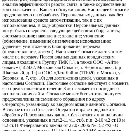
анализа эффективности работы сайта, а также осуществления
контроля качества Вашего обслуживания. Настоящее Согласие
предоставлено на обработку Персональных данных, как без
использования средств автоматизации, так и с их
использованием. В ходе обработки Персональных данных
могут быть совершены следующие действия: сбор; запись;
систематизация; накопление; хранение; уточнение
(обновление, изменение); извлечение; использование;
удаление; уничтожение; блокирование; передача
(предоставление, доступ). Настоящее Согласие дается в том
числе на передачу Персональных данных юридическим
лицам, входящим в Группу ТМК [1], а также ООО «Айти-
баланс» (142432, Московская Область, г. Черноголовка, б-р
Школьный, д. 1а) и ООО «ДатаЛайн» (111020, г. Москва, ул.
Боровая, д. 7, стр. 10) для достижения целей, указанных в
настоящем Согласии. Настоящее согласие действует с момента
его предоставления в течение 3 лет с момента последнего
использования сайта. Согласие может быть отозвано путем
предоставления письменного обращения по адресу
Оператора, указанному во вводном абзаце данного Согласия.
В случае отзыва Согласия Оператор вправе продолжить
обработку Персональных данных без согласия при наличии
оснований, указанных в п.п.2-11 ч.1 ст.6, п.п. 2-10 ч.2 ст.10 и
ч.2 ст.11 Федерального закона от 27.07.2006 № 152-ФЗ «О
персональных данных». [1] Под Группой ТМК понимается