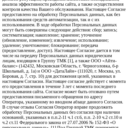
анализа эффективности работы сайта, а также осуществления
контроля качества Вашего обслуживания. Настоящее Согласие
предоставлено на обработку Персональных данных, как без
использования средств автоматизации, так и с их
использованием. В ходе обработки Персональных данных
могут быть совершены следующие действия: сбор; запись;
систематизация; накопление; хранение; уточнение
(обновление, изменение); извлечение; использование;
удаление; уничтожение; блокирование; передача
(предоставление, доступ). Настоящее Согласие дается в том
числе на передачу Персональных данных юридическим
лицам, входящим в Группу ТМК [1], а также ООО «Айти-
баланс» (142432, Московская Область, г. Черноголовка, б-р
Школьный, д. 1а) и ООО «ДатаЛайн» (111020, г. Москва, ул.
Боровая, д. 7, стр. 10) для достижения целей, указанных в
настоящем Согласии. Настоящее согласие действует с момента
его предоставления в течение 3 лет с момента последнего
использования сайта. Согласие может быть отозвано путем
предоставления письменного обращения по адресу
Оператора, указанному во вводном абзаце данного Согласия.
В случае отзыва Согласия Оператор вправе продолжить
обработку Персональных данных без согласия при наличии
оснований, указанных в п.п.2-11 ч.1 ст.6, п.п. 2-10 ч.2 ст.10 и
ч.2 ст.11 Федерального закона от 27.07.2006 № 152-ФЗ «О
персональных данных». [1] Под Группой ТМК понимается