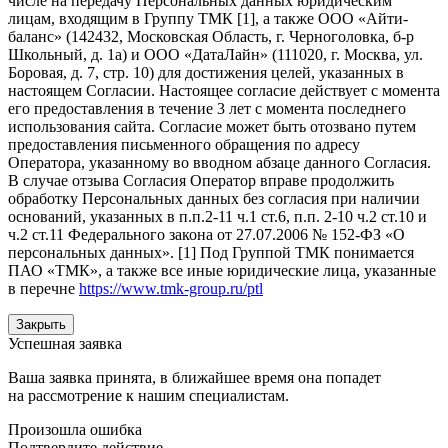
числе на передачу Персональных данных юридическим
лицам, входящим в Группу ТМК [1], а также ООО «Айти-
баланс» (142432, Московская Область, г. Черноголовка, б-р
Школьный, д. 1а) и ООО «ДатаЛайн» (111020, г. Москва, ул.
Боровая, д. 7, стр. 10) для достижения целей, указанных в
настоящем Согласии. Настоящее согласие действует с момента
его предоставления в течение 3 лет с момента последнего
использования сайта. Согласие может быть отозвано путем
предоставления письменного обращения по адресу
Оператора, указанному во вводном абзаце данного Согласия.
В случае отзыва Согласия Оператор вправе продолжить
обработку Персональных данных без согласия при наличии
оснований, указанных в п.п.2-11 ч.1 ст.6, п.п. 2-10 ч.2 ст.10 и
ч.2 ст.11 Федерального закона от 27.07.2006 № 152-ФЗ «О
персональных данных». [1] Под Группой ТМК понимается
ПАО «ТМК», а также все иные юридические лица, указанные
в перечне
https://www.tmk-group.ru/ptl
Закрыть
Успешная заявка
Ваша заявка принята, в ближайшее время она попадет
на рассмотрение к нашим специалистам.
Произошла ошибка
Подтвердите действие