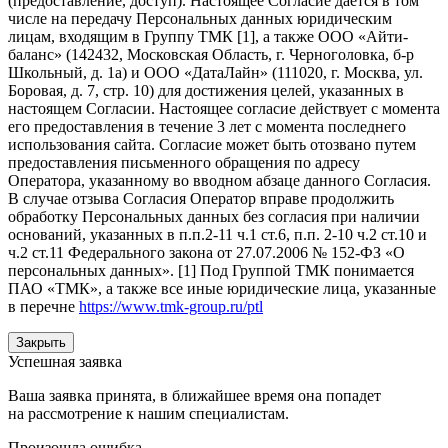
(предоставление, доступ). Настоящее Согласие дается в том
числе на передачу Персональных данных юридическим
лицам, входящим в Группу ТМК [1], а также ООО «Айти-
баланс» (142432, Московская Область, г. Черноголовка, б-р
Школьный, д. 1а) и ООО «ДатаЛайн» (111020, г. Москва, ул.
Боровая, д. 7, стр. 10) для достижения целей, указанных в
настоящем Согласии. Настоящее согласие действует с момента
его предоставления в течение 3 лет с момента последнего
использования сайта. Согласие может быть отозвано путем
предоставления письменного обращения по адресу
Оператора, указанному во вводном абзаце данного Согласия.
В случае отзыва Согласия Оператор вправе продолжить
обработку Персональных данных без согласия при наличии
оснований, указанных в п.п.2-11 ч.1 ст.6, п.п. 2-10 ч.2 ст.10 и
ч.2 ст.11 Федерального закона от 27.07.2006 № 152-ФЗ «О
персональных данных». [1] Под Группой ТМК понимается
ПАО «ТМК», а также все иные юридические лица, указанные
в перечне
https://www.tmk-group.ru/ptl
Закрыть
Успешная заявка
Ваша заявка принята, в ближайшее время она попадет
на рассмотрение к нашим специалистам.
Произошла ошибка