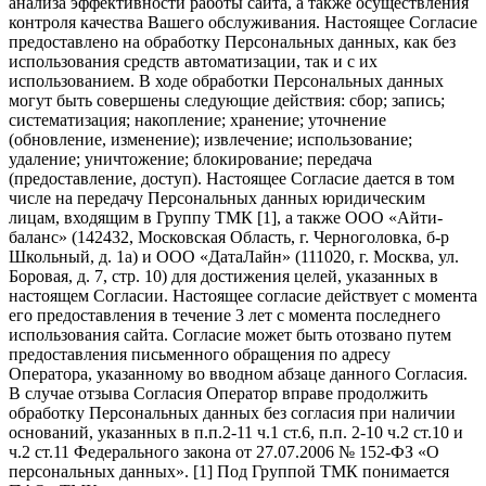
анализа эффективности работы сайта, а также осуществления
контроля качества Вашего обслуживания. Настоящее Согласие
предоставлено на обработку Персональных данных, как без
использования средств автоматизации, так и с их
использованием. В ходе обработки Персональных данных
могут быть совершены следующие действия: сбор; запись;
систематизация; накопление; хранение; уточнение
(обновление, изменение); извлечение; использование;
удаление; уничтожение; блокирование; передача
(предоставление, доступ). Настоящее Согласие дается в том
числе на передачу Персональных данных юридическим
лицам, входящим в Группу ТМК [1], а также ООО «Айти-
баланс» (142432, Московская Область, г. Черноголовка, б-р
Школьный, д. 1а) и ООО «ДатаЛайн» (111020, г. Москва, ул.
Боровая, д. 7, стр. 10) для достижения целей, указанных в
настоящем Согласии. Настоящее согласие действует с момента
его предоставления в течение 3 лет с момента последнего
использования сайта. Согласие может быть отозвано путем
предоставления письменного обращения по адресу
Оператора, указанному во вводном абзаце данного Согласия.
В случае отзыва Согласия Оператор вправе продолжить
обработку Персональных данных без согласия при наличии
оснований, указанных в п.п.2-11 ч.1 ст.6, п.п. 2-10 ч.2 ст.10 и
ч.2 ст.11 Федерального закона от 27.07.2006 № 152-ФЗ «О
персональных данных». [1] Под Группой ТМК понимается