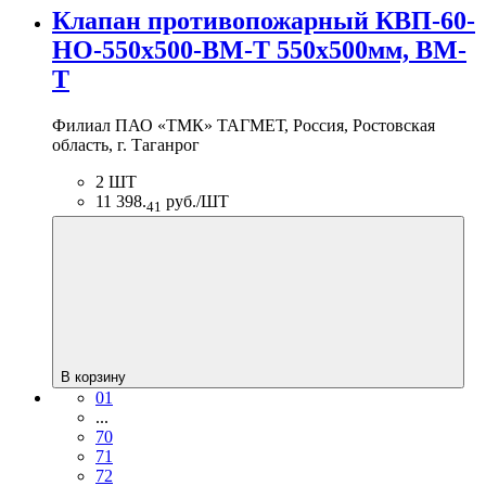
Клапан противопожарный КВП-60-
НО-550х500-BM-T 550х500мм, BM-
T
Филиал ПАО «ТМК» ТАГМЕТ, Россия, Ростовская
область, г. Таганрог
2 ШТ
11 398.
руб./ШТ
41
В корзину
01
...
70
71
72