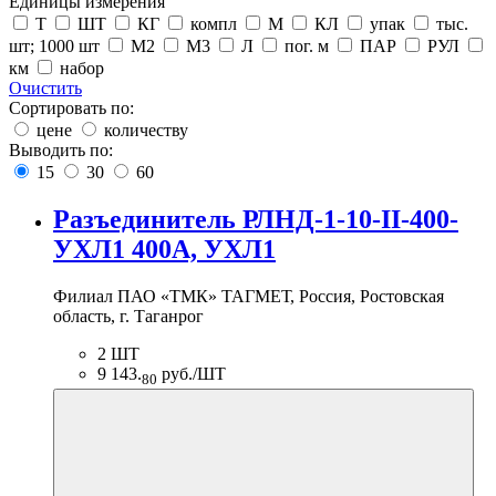
Единицы измерения
Т
ШТ
КГ
компл
М
КЛ
упак
тыс.
шт; 1000 шт
М2
М3
Л
пог. м
ПАР
РУЛ
км
набор
Очистить
Сортировать по:
цене
количеству
Выводить по:
15
30
60
Разъединитель РЛНД-1-10-II-400-
УХЛ1 400А, УХЛ1
Филиал ПАО «ТМК» ТАГМЕТ, Россия, Ростовская
область, г. Таганрог
2 ШТ
9 143.
руб./ШТ
80