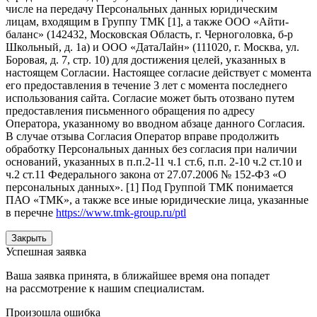
числе на передачу Персональных данных юридическим
лицам, входящим в Группу ТМК [1], а также ООО «Айти-
баланс» (142432, Московская Область, г. Черноголовка, б-р
Школьный, д. 1а) и ООО «ДатаЛайн» (111020, г. Москва, ул.
Боровая, д. 7, стр. 10) для достижения целей, указанных в
настоящем Согласии. Настоящее согласие действует с момента
его предоставления в течение 3 лет с момента последнего
использования сайта. Согласие может быть отозвано путем
предоставления письменного обращения по адресу
Оператора, указанному во вводном абзаце данного Согласия.
В случае отзыва Согласия Оператор вправе продолжить
обработку Персональных данных без согласия при наличии
оснований, указанных в п.п.2-11 ч.1 ст.6, п.п. 2-10 ч.2 ст.10 и
ч.2 ст.11 Федерального закона от 27.07.2006 № 152-ФЗ «О
персональных данных». [1] Под Группой ТМК понимается
ПАО «ТМК», а также все иные юридические лица, указанные
в перечне
https://www.tmk-group.ru/ptl
Закрыть
Успешная заявка
Ваша заявка принята, в ближайшее время она попадет
на рассмотрение к нашим специалистам.
Произошла ошибка