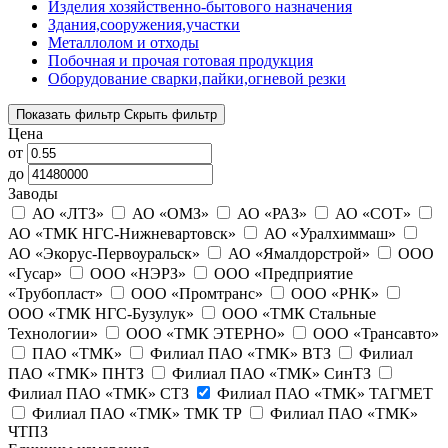
Изделия хозяйственно-бытового назначения
Здания,сооружения,участки
Металлолом и отходы
Побочная и прочая готовая продукция
Оборудование сварки,пайки,огневой резки
Показать фильтр
Скрыть фильтр
Цена
от
до
Заводы
АО «ЛТЗ»
АО «ОМЗ»
АО «РАЗ»
АО «СОТ»
АО «ТМК НГС-Нижневартовск»
АО «Уралхиммаш»
АО «Экорус-Первоуральск»
АО «Ямалдорстрой»
ООО
«Гусар»
ООО «НЭРЗ»
ООО «Предприятие
«Трубопласт»
ООО «Промтранс»
ООО «РНК»
ООО «ТМК НГС-Бузулук»
ООО «ТМК Стальные
Технологии»
ООО «ТМК ЭТЕРНО»
ООО «Трансавто»
ПАО «ТМК»
Филиал ПАО «ТМК» ВТЗ
Филиал
ПАО «ТМК» ПНТЗ
Филиал ПАО «ТМК» СинТЗ
Филиал ПАО «ТМК» СТЗ
Филиал ПАО «ТМК» ТАГМЕТ
Филиал ПАО «ТМК» ТМК ТР
Филиал ПАО «ТМК»
ЧТПЗ