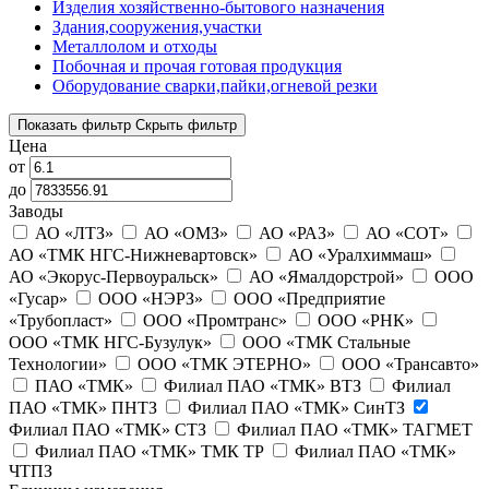
Изделия хозяйственно-бытового назначения
Здания,сооружения,участки
Металлолом и отходы
Побочная и прочая готовая продукция
Оборудование сварки,пайки,огневой резки
Показать фильтр
Скрыть фильтр
Цена
от
до
Заводы
АО «ЛТЗ»
АО «ОМЗ»
АО «РАЗ»
АО «СОТ»
АО «ТМК НГС-Нижневартовск»
АО «Уралхиммаш»
АО «Экорус-Первоуральск»
АО «Ямалдорстрой»
ООО
«Гусар»
ООО «НЭРЗ»
ООО «Предприятие
«Трубопласт»
ООО «Промтранс»
ООО «РНК»
ООО «ТМК НГС-Бузулук»
ООО «ТМК Стальные
Технологии»
ООО «ТМК ЭТЕРНО»
ООО «Трансавто»
ПАО «ТМК»
Филиал ПАО «ТМК» ВТЗ
Филиал
ПАО «ТМК» ПНТЗ
Филиал ПАО «ТМК» СинТЗ
Филиал ПАО «ТМК» СТЗ
Филиал ПАО «ТМК» ТАГМЕТ
Филиал ПАО «ТМК» ТМК ТР
Филиал ПАО «ТМК»
ЧТПЗ