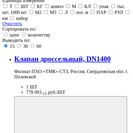
Единицы измерения
Т
ШТ
КГ
компл
М
КЛ
упак
тыс.
шт; 1000 шт
М2
М3
Л
пог. м
ПАР
РУЛ
км
набор
Очистить
Сортировать по:
цене
количеству
Выводить по:
15
30
60
Клапан дроссельный, DN1400
Филиал ПАО «ТМК» СТЗ, Россия, Свердловская обл. г.
Полевской
1 ШТ
778 003.
руб./ШТ
15