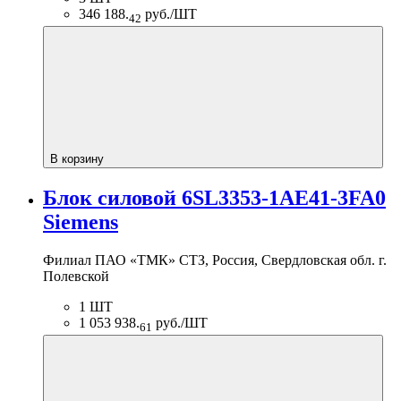
346 188.
руб./ШТ
42
В корзину
Блок силовой 6SL3353-1AE41-3FA0
Siemens
Филиал ПАО «ТМК» СТЗ, Россия, Свердловская обл. г.
Полевской
1 ШТ
1 053 938.
руб./ШТ
61