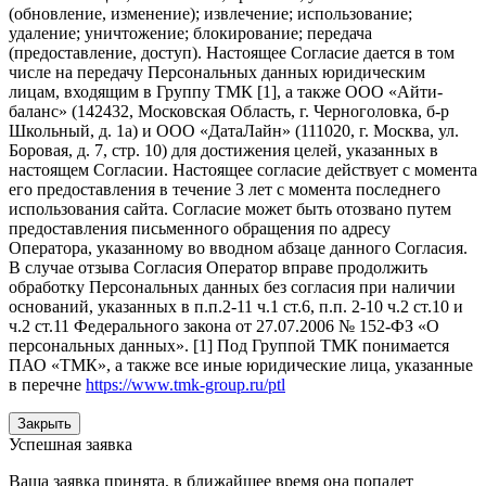
(обновление, изменение); извлечение; использование;
удаление; уничтожение; блокирование; передача
(предоставление, доступ). Настоящее Согласие дается в том
числе на передачу Персональных данных юридическим
лицам, входящим в Группу ТМК [1], а также ООО «Айти-
баланс» (142432, Московская Область, г. Черноголовка, б-р
Школьный, д. 1а) и ООО «ДатаЛайн» (111020, г. Москва, ул.
Боровая, д. 7, стр. 10) для достижения целей, указанных в
настоящем Согласии. Настоящее согласие действует с момента
его предоставления в течение 3 лет с момента последнего
использования сайта. Согласие может быть отозвано путем
предоставления письменного обращения по адресу
Оператора, указанному во вводном абзаце данного Согласия.
В случае отзыва Согласия Оператор вправе продолжить
обработку Персональных данных без согласия при наличии
оснований, указанных в п.п.2-11 ч.1 ст.6, п.п. 2-10 ч.2 ст.10 и
ч.2 ст.11 Федерального закона от 27.07.2006 № 152-ФЗ «О
персональных данных». [1] Под Группой ТМК понимается
ПАО «ТМК», а также все иные юридические лица, указанные
в перечне
https://www.tmk-group.ru/ptl
Закрыть
Успешная заявка
Ваша заявка принята, в ближайшее время она попадет