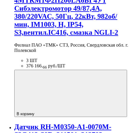
4МТКМ1Ф2П200LA6БГ4У1
Сибэлектромотор 49/87,4А,
380/220VAC, 50Гц, 22кВт, 982об/
мин, IM1003, H, IP54,
S3,вентил.IC416, смазка NGLI-2
Филиал ПАО «ТМК» СТЗ, Россия, Свердловская обл. г.
Полевской
3 ШТ
376 166.
руб./ШТ
66
В корзину
Датчик RH-M0350-A1-0070M-