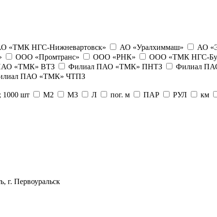
О «ТМК НГС-Нижневартовск»
АО «Уралхиммаш»
АО «Э
»
ООО «Промтранс»
ООО «РНК»
ООО «ТМК НГС-Бу
ПАО «ТМК» ВТЗ
Филиал ПАО «ТМК» ПНТЗ
Филиал ПА
илиал ПАО «ТМК» ЧТПЗ
; 1000 шт
М2
М3
Л
пог. м
ПАР
РУЛ
км
, г. Первоуральск