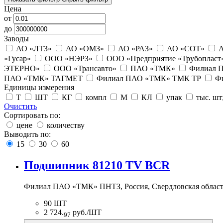
Цена
от
до
Заводы
АО «ЛТЗ»
АО «ОМЗ»
АО «РАЗ»
АО «СОТ»
А
«Гусар»
ООО «НЭРЗ»
ООО «Предприятие «Трубопласт
ЭТЕРНО»
ООО «Трансавто»
ПАО «ТМК»
Филиал 
ПАО «ТМК» ТАГМЕТ
Филиал ПАО «ТМК» ТМК ТР
Ф
Единицы измерения
Т
ШТ
КГ
компл
М
КЛ
упак
тыс. шт
Очистить
Сортировать по:
цене
количеству
Выводить по:
15
30
60
Подшипник 81210 TV BCR
Филиал ПАО «ТМК» ПНТЗ, Россия, Свердловская область
90 ШТ
2 724.
руб./ШТ
97