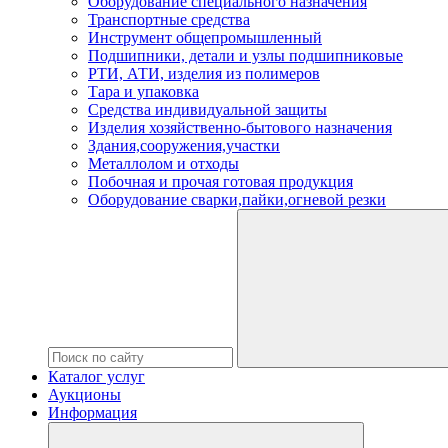
Оборудование специального назначения
Транспортные средства
Инструмент общепромышленный
Подшипники, детали и узлы подшипниковые
РТИ, АТИ, изделия из полимеров
Тара и упаковка
Средства индивидуальной защиты
Изделия хозяйственно-бытового назначения
Здания,сооружения,участки
Металлолом и отходы
Побочная и прочая готовая продукция
Оборудование сварки,пайки,огневой резки
Каталог услуг
Аукционы
Информация