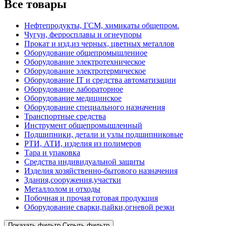
Все товары
Нефтепродукты, ГСМ, химикаты общепром.
Чугун, ферросплавы и огнеупоры
Прокат и изд.из черных, цветных металлов
Оборудование общепромышленное
Оборудование электротехническое
Оборудование электротермическое
Оборудование IT и средства автоматизации
Оборудование лабораторное
Оборудование медицинское
Оборудование специального назначения
Транспортные средства
Инструмент общепромышленный
Подшипники, детали и узлы подшипниковые
РТИ, АТИ, изделия из полимеров
Тара и упаковка
Средства индивидуальной защиты
Изделия хозяйственно-бытового назначения
Здания,сооружения,участки
Металлолом и отходы
Побочная и прочая готовая продукция
Оборудование сварки,пайки,огневой резки
Показать фильтр
Скрыть фильтр