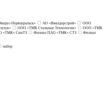
корус-Первоуральск»
АО «Ямалдорстрой»
ООО
зулук»
ООО «ТМК Стальные Технологии»
ООО «ТМК
О «ТМК» СинТЗ
Филиал ПАО «ТМК» СТЗ
Филиал
набор